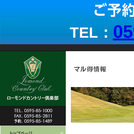
05
TEL：