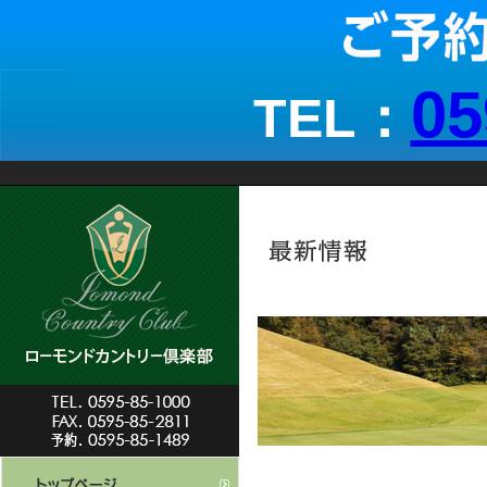
05
TEL：