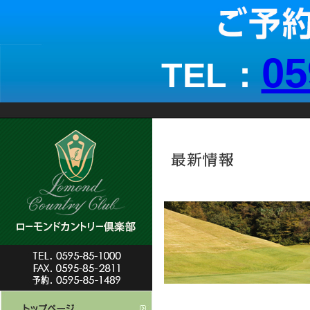
05
TEL：