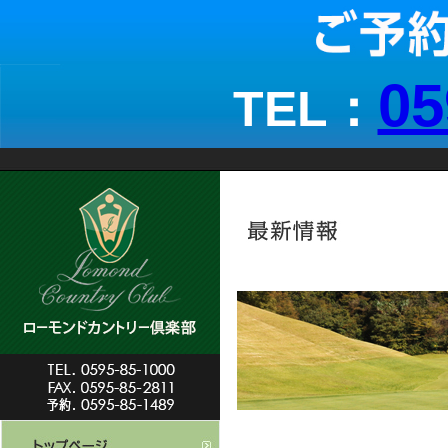
05
TEL：