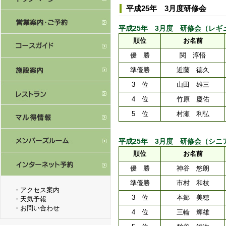
平成25年 3月度研修会
平成25年 3月度 研修会（レギュラーの
順位
お名前
優 勝
関 淳悟
準優勝
近藤 徳久
3 位
山田 雄三
4 位
竹原 慶佑
5 位
村瀬 利弘
平成25年 3月度 研修会（シニア＆レ
順位
お名前
優 勝
神谷 悠朗
準優勝
市村 和枝
・
アクセス案内
3 位
本郷 美穂
・
天気予報
・
お問い合わせ
4 位
三輪 輝雄