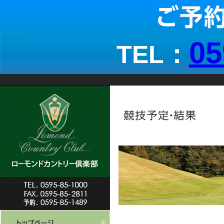
05
TEL：