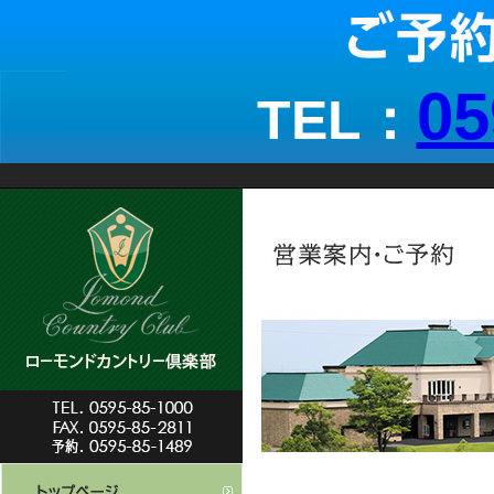
05
TEL：