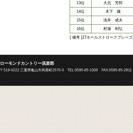
13位
大北 芳郎
14位
木下 隆
15位
浅井 成夫
16位
村瀬 利弘
[ 備考 ]27ホールストロークプレーズ
ローモンドカントリー倶楽部
〒519-0222 三重県亀山市両尾町2570-3 TEL:0595-85-1000 FAX:0595-85-2811