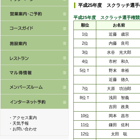
平成25年度 スクラッチ選
平成25年度 スクラッチ選手権競技 （
順位
お名前
1位
近藤 歳宗
2位
内藤 良司
3位
水谷 光大郎
4位
市村 和久
5位Ｔ
野末 幸裕
近藤 徳久
7位
大原 功治郎
8位Ｔ
浅田 智義
吉田 政美
10位
岡本 昌市
・
アクセス案内
・
天気予報
11位
鎌田 佐利
・
お問い合わせ
12位
太田 聡