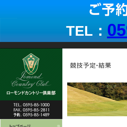
05
TEL：