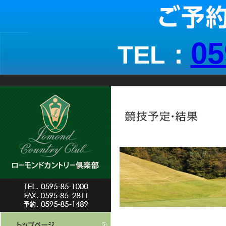
05
TEL：