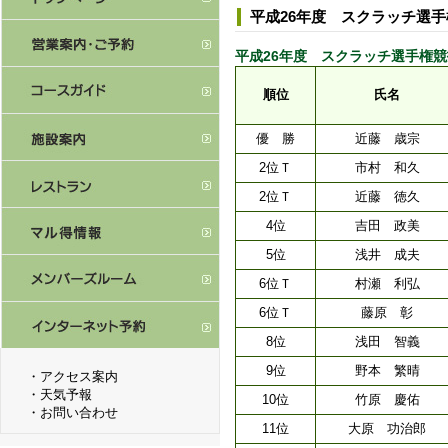
平成26年度 スクラッチ選
平成26年度 スクラッチ選手権競技 予選： 
順位
氏名
優 勝
近藤 歳宗
2位Ｔ
市村 和久
2位Ｔ
近藤 徳久
4位
吉田 政美
5位
浅井 成夫
6位Ｔ
村瀬 利弘
6位Ｔ
藤原 彰
8位
浅田 智義
9位
野本 繁晴
・
アクセス案内
・
天気予報
10位
竹原 慶佑
・
お問い合わせ
11位
大原 功治郎