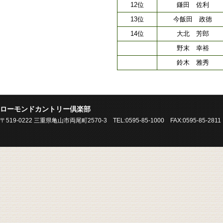
12位
鎌田 佐利
13位
今飯田 政徳
14位
大北 芳郎
野末 幸裕
鈴木 雅秀
ローモンドカントリー倶楽部
〒519-0222 三重県亀山市両尾町2570-3 TEL:0595-85-1000 FAX:0595-85-2811