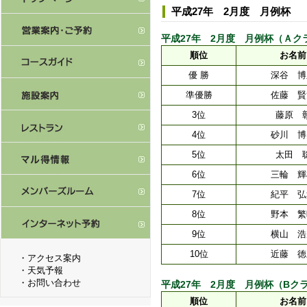
平成27年 2月度 月例杯
平成27年 2月度 月例杯（Ａクラス） [
順位
お名前
優 勝
深谷 博
準優勝
佐藤 賢
3位
藤原 
4位
砂川 博
5位
太田 
6位
三輪 輝
7位
紀平 弘
8位
野本 繁
9位
横山 浩
10位
近藤 徳
・
アクセス案内
・
天気予報
・
お問い合わせ
平成27年 2月度 月例杯（Bクラス） [
順位
お名前