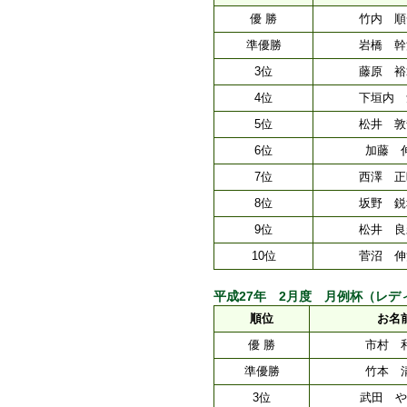
優 勝
竹内 順
準優勝
岩橋 幹
3位
藤原 裕
4位
下垣内 
5位
松井 敦
6位
加藤 
7位
西澤 正
8位
坂野 鋭
9位
松井 良
10位
菅沼 伸
平成27年 2月度 月例杯（レディースク
順位
お名
優 勝
市村 
準優勝
竹本 
3位
武田 や