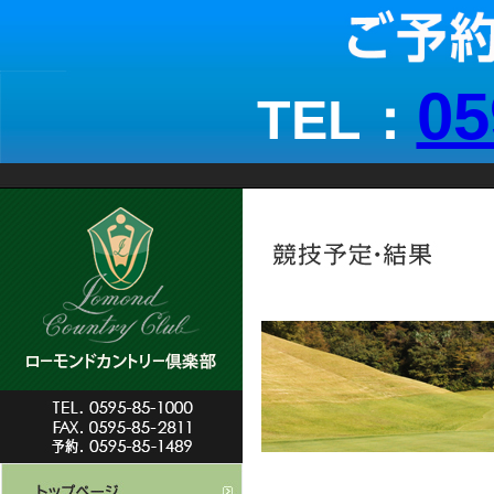
05
TEL：