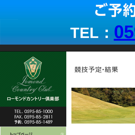
05
TEL：