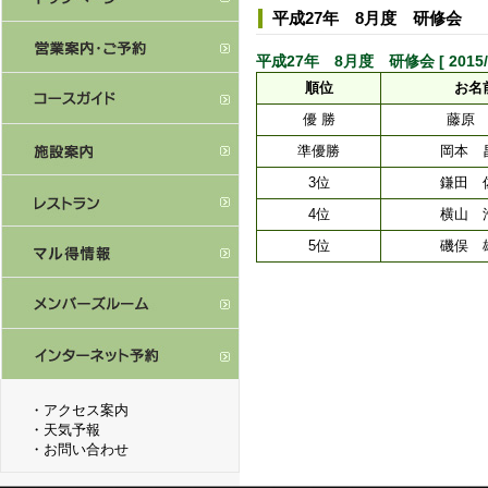
平成27年 8月度 研修会
平成27年 8月度 研修会 [ 2015/8
順位
お名
優 勝
藤原
準優勝
岡本 
3位
鎌田 
4位
横山 
5位
磯俣 
・
アクセス案内
・
天気予報
・
お問い合わせ