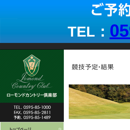
05
TEL：