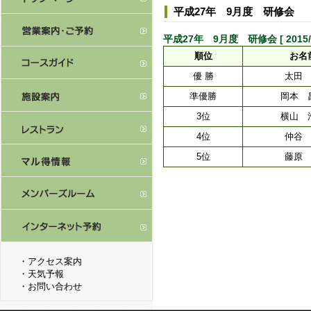
平成27年 9月度 研修会
平成27年 9月度 研修会 [ 2015/9/
順位
お名
優 勝
太田
準優勝
岡本 
3位
横山 
4位
仲谷
5位
藤原
・
アクセス案内
・
天気予報
・
お問い合わせ