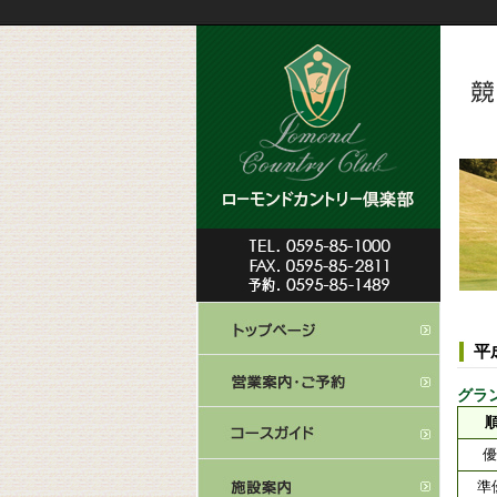
平
グラン
優
準