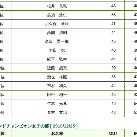
3位
松井 良親
48
4
4位
黒須 浩仁
38
4
5位
小久保 通雄
41
4
6位
髙間 清嗣
44
4
7位
彦坂 賢一郎
45
4
8位
太田 聡
40
3
9位
紀平 弘幸
44
4
0位
近藤 歳宗
39
4
1位
幾世 祥照
38
4
2位
市村 和久
42
4
3位
田中 相一
45
4
4位
竹本 光孝
48
5
5位
奥村 文治
48
5
ドチャンピオン女子の部 [ 2016/12/25 ]
順位
お名前
OUT
I