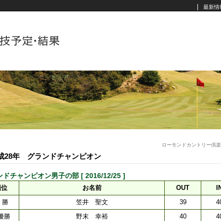
|
最新情
ローモンドカントリー倶楽
成28年 グランドチャンピオン
ドチャンピオン男子の部 [ 2016/12/25 ]
順位
お名前
OUT
I
 勝
笠井 聖文
39
4
優勝
野末 幸裕
40
4