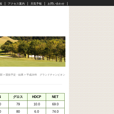
|
|
|
|
報
アクセス案内
天気予報
お問い合わせ
部
>
競技予定・結果
>
平成28年 グランドチャンピオン
N
グロス
HDCP
NET
0
79
10.0
69.0
0
80
6.0
74.0