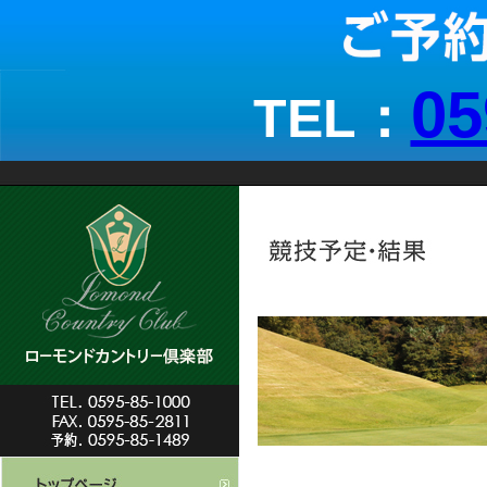
05
TEL：