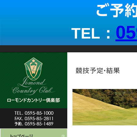
05
TEL：