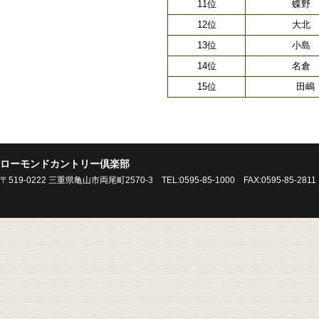
11位
蝶野
12位
大北
13位
小島
14位
名倉
15位
田嶋
ローモンドカントリー倶楽部
〒519-0222 三重県亀山市両尾町2570-3 TEL:0595-85-1000 FAX:0595-85-2811