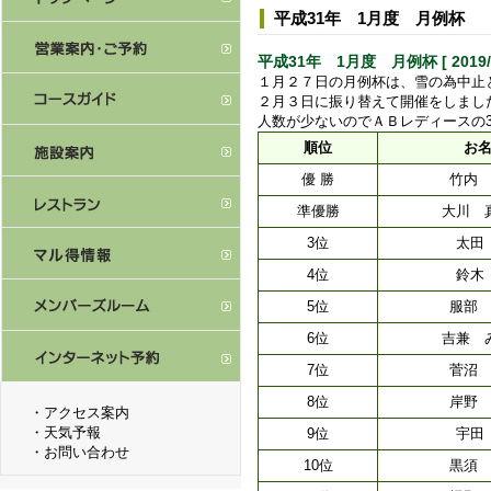
平成31年 1月度 月例杯
平成31年 1月度 月例杯 [ 2019/2
１月２７日の月例杯は、雪の為中止
２月３日に振り替えて開催をしまし
人数が少ないのでＡＢレディースの
順位
お
優 勝
竹内
準優勝
大川 
3位
太田
4位
鈴木
5位
服部
6位
吉兼 
7位
菅沼
8位
岸野
・
アクセス案内
・
天気予報
9位
宇田
・
お問い合わせ
10位
黒須