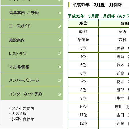
平成31年 3月度 月例杯
平成31年 3月度 月例杯（Aクラス） [
順位
お名
優 勝
葛西
準優勝
西村
3位
神谷 
4位
黒須 
5位
鈴木 
6位
近藤 
7位
花井 
8位
服部 
9位
幾世 
10位
市川 
・
アクセス案内
・
天気予報
11位
吉田 
・
お問い合わせ
12位
近藤 