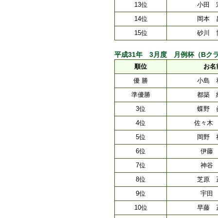
13位
小田 
14位
岡本 
15位
砂川 
平成31年 3月度 月例杯（Bクラス） [
順位
お名
優 勝
小島 
準優勝
都築 
3位
蝶野 
4位
佐々木
5位
岡野 
6位
伊藤
7位
神谷
8位
芝原 
9位
宇田
10位
早藤 