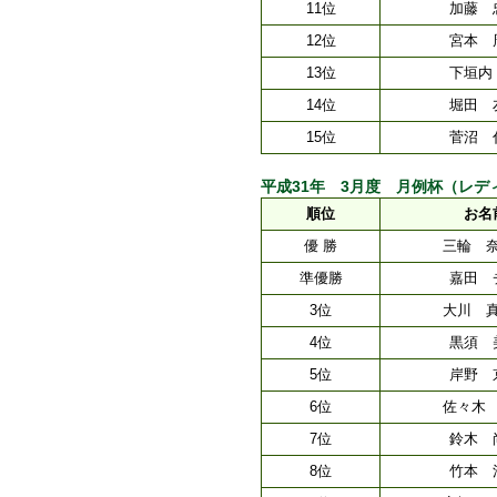
11位
加藤 
12位
宮本 
13位
下垣内
14位
堀田 
15位
菅沼 
平成31年 3月度 月例杯（レディースク
順位
お名
優 勝
三輪 
準優勝
嘉田 
3位
大川 
4位
黒須 
5位
岸野 
6位
佐々木
7位
鈴木 
8位
竹本 