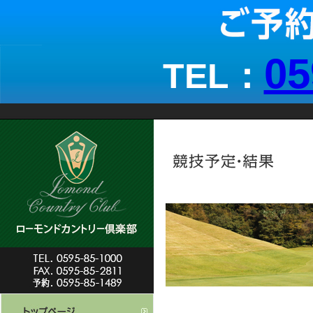
05
TEL：