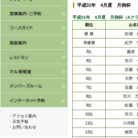
平成31年 4月度 月例杯
平成31年 4月度 月例杯（Aクラス） [
順位
お名
優 勝
杉浦 
準優勝
紀平 
3位
藤原
4位
吉川 
5位
近藤 
6位
大野 
7位
近藤 
8位
市川 
9位
佐藤 
10位
市川 
・
アクセス案内
・
天気予報
11位
小河路
・
お問い合わせ
12位
牧田 