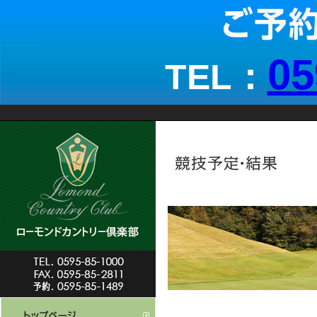
05
TEL：