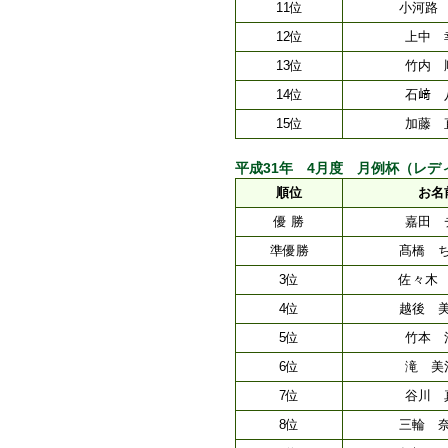
11位
小河路
12位
上中 
13位
竹内 
14位
石﨑 
15位
加藤 
平成31年 4月度 月例杯（レディースク
順位
お名
優 勝
嘉田 
準優勝
髙橋 
3位
佐々木
4位
越後 
5位
竹本 
6位
滝 美
7位
谷川 
8位
三輪 