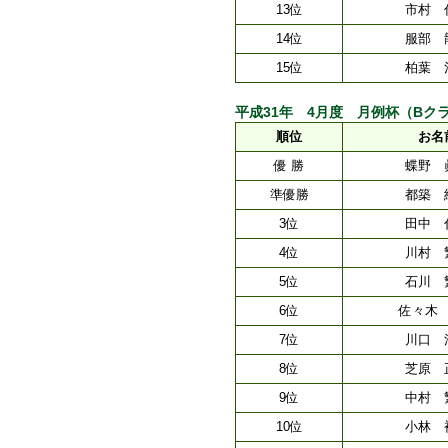
13位
市村 
14位
服部 
15位
柏葉 
平成31年 4月度 月例杯（Bクラス） [
順位
お名
優 勝
蝶野 
準優勝
都築 
3位
田中 
4位
川村 
5位
石川 
6位
佐々木
7位
川口 
8位
芝原 
9位
中村 
10位
小林 