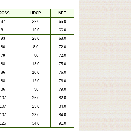
ROSS
HDCP
NET
87
22.0
65.0
81
15.0
66.0
93
25.0
68.0
80
8.0
72.0
79
7.0
72.0
88
13.0
75.0
86
10.0
76.0
88
12.0
76.0
86
7.0
79.0
107
25.0
82.0
107
23.0
84.0
107
23.0
84.0
125
34.0
91.0