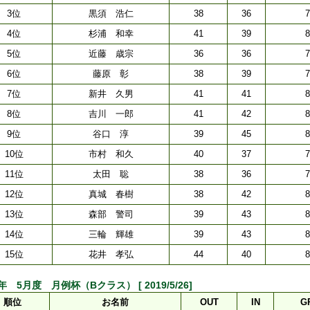
3位
黒須 浩仁
38
36
7
4位
杉浦 和幸
41
39
8
5位
近藤 歳宗
36
36
7
6位
藤原 彰
38
39
7
7位
新井 久男
41
41
8
8位
吉川 一郎
41
42
8
9位
谷口 淳
39
45
8
10位
市村 和久
40
37
7
11位
太田 聡
38
36
7
12位
真城 春樹
38
42
8
13位
森部 警司
39
43
8
14位
三輪 輝雄
39
43
8
15位
花井 孝弘
44
40
8
9年 5月度 月例杯（Bクラス） [ 2019/5/26]
順位
お名前
OUT
IN
G