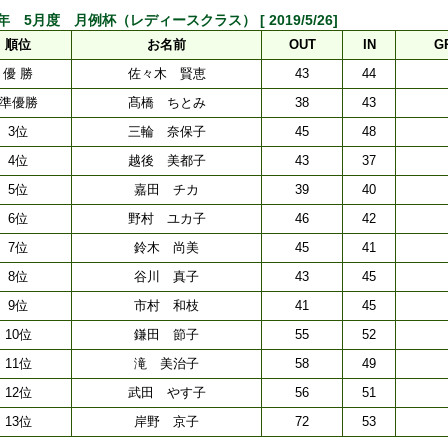
9年 5月度 月例杯（レディースクラス） [ 2019/5/26]
順位
お名前
OUT
IN
G
優 勝
佐々木 賢恵
43
44
準優勝
髙橋 ちとみ
38
43
3位
三輪 奈保子
45
48
4位
越後 美都子
43
37
5位
嘉田 チカ
39
40
6位
野村 ユカ子
46
42
7位
鈴木 尚美
45
41
8位
谷川 真子
43
45
9位
市村 和枝
41
45
10位
鎌田 節子
55
52
11位
滝 美治子
58
49
12位
武田 やす子
56
51
13位
岸野 京子
72
53