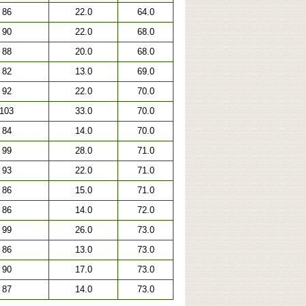
86
22.0
64.0
90
22.0
68.0
88
20.0
68.0
82
13.0
69.0
92
22.0
70.0
103
33.0
70.0
84
14.0
70.0
99
28.0
71.0
93
22.0
71.0
86
15.0
71.0
86
14.0
72.0
99
26.0
73.0
86
13.0
73.0
90
17.0
73.0
87
14.0
73.0