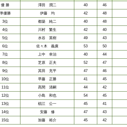
優 勝
澤田 潤二
40
46
準優勝
伊藤 均
42
48
3位
都築 純二
40
48
4位
川村 繁生
42
40
5位
水谷 英樹
49
43
6位
佐々木 義廣
53
50
7位
上中 幸治
40
44
8位
芝原 正夫
52
47
9位
其田 充平
47
46
10位
早藤 正勝
41
45
11位
髙間 清嗣
44
42
12位
小島 和也
54
45
13位
椙江 公一
45
41
14位
安藤 修
47
43
15位
加藤 裕介
45
42