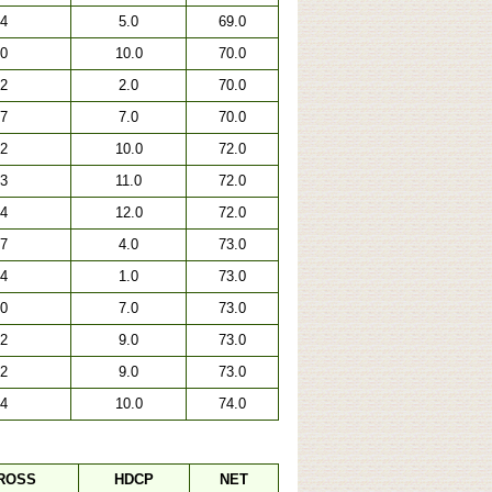
4
5.0
69.0
0
10.0
70.0
2
2.0
70.0
7
7.0
70.0
2
10.0
72.0
3
11.0
72.0
4
12.0
72.0
7
4.0
73.0
4
1.0
73.0
0
7.0
73.0
2
9.0
73.0
2
9.0
73.0
4
10.0
74.0
ROSS
HDCP
NET