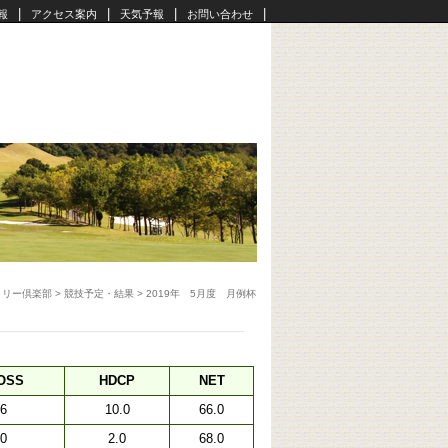
|
|
|
|
報
アクセス案内
天気予報
お問い合わせ
トリー倶楽部
>
競技予定・結果
>
2019年 5月度 月例杯
OSS
HDCP
NET
6
10.0
66.0
0
2.0
68.0