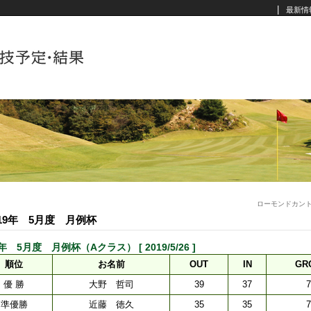
|
最新情
ローモンドカン
019年 5月度 月例杯
9年 5月度 月例杯（Aクラス） [ 2019/5/26 ]
順位
お名前
OUT
IN
GR
優 勝
大野 哲司
39
37
7
準優勝
近藤 徳久
35
35
7