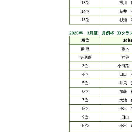
13位
市川 
14位
花井 
15位
杉浦 
2020年 3月度 月例杯（Bクラス）[ 
順位
お名
優 勝
藤木
準優勝
神谷
3位
小河路
4位
田口 
5位
井貝 
6位
加藤 
7位
大池 
8位
小出 
9位
田口
10位
小出 