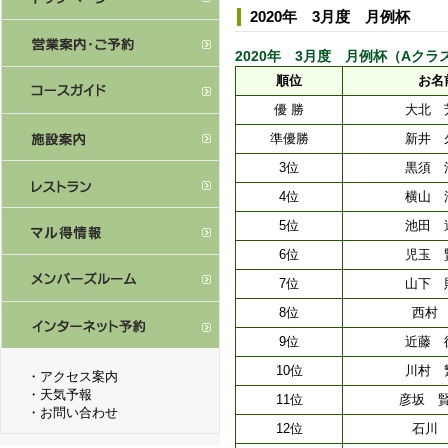
2020年 3月度 月例杯
2020年 3月度 月例杯（Aクラス） [ 
順位
お名
優 勝
大北 
準優勝
新井 
3位
黒須 
4位
横山 
5位
池田 
6位
児玉 
7位
山下 
8位
西村
9位
近藤 
10位
川村 
・
アクセス案内
・
天気予報
11位
彦坂 
・
お問い合わせ
12位
石川