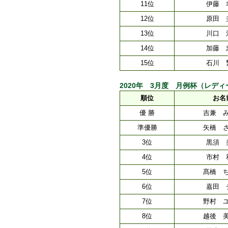
11位
伊藤 
12位
原田 
13位
川口 
14位
加藤 
15位
石川 
2020年 3月度 月例杯（レディース
順位
お名
優 勝
吉兼 
準優勝
矢橋 
3位
黒須 
4位
市村 
5位
髙橋 
6位
嘉田 
7位
野村 
8位
越後 