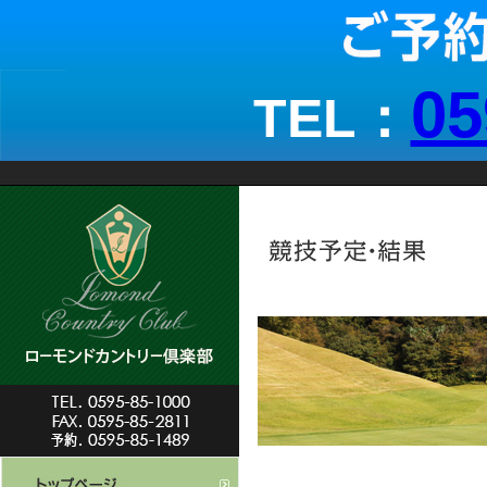
05
TEL：