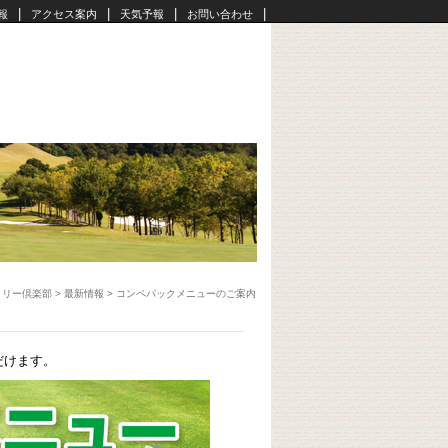
|
|
|
|
報
アクセス案内
天気予報
お問い合わせ
トリー倶楽部
>
最新情報
>
コンペパックメニューのご案内
だけます。