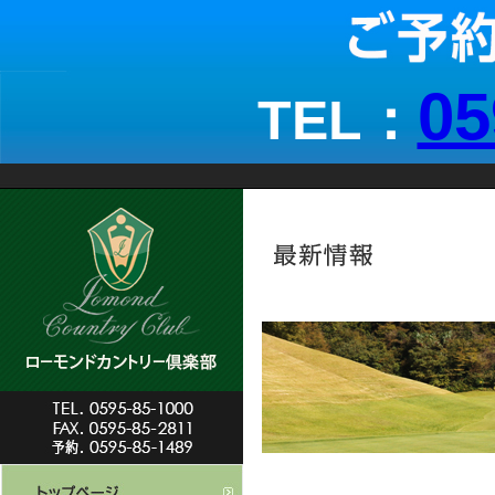
05
TEL：