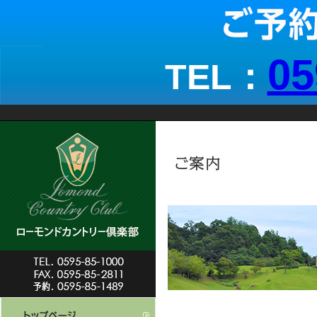
05
TEL：