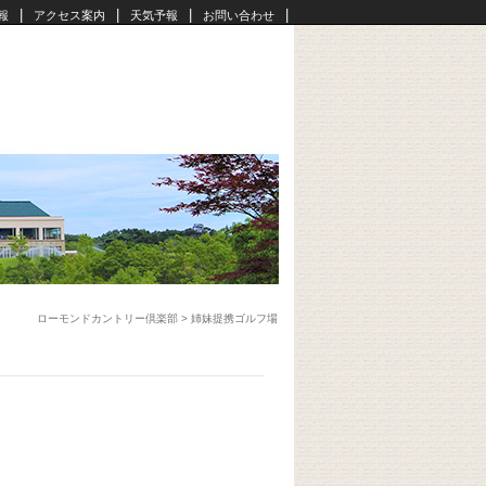
|
|
|
|
報
アクセス案内
天気予報
お問い合わせ
ローモンドカントリー倶楽部
>
姉妹提携ゴルフ場