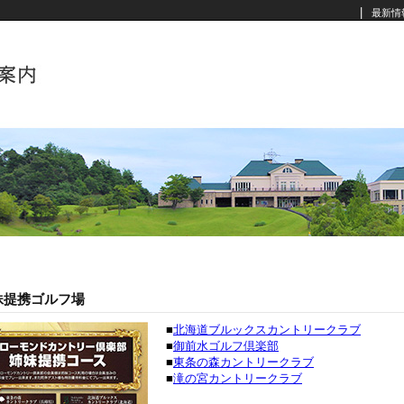
|
最新情
妹提携ゴルフ場
■
北海道ブルックスカントリークラブ
■
御前水ゴルフ倶楽部
■
東条の森カントリークラブ
■
滝の宮カントリークラブ